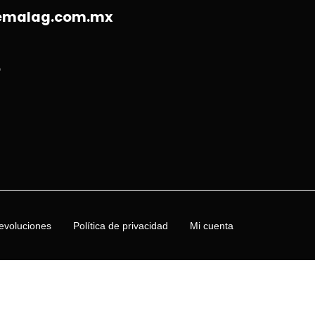
@emalag.com.mx
6
evoluciones
Política de privacidad
Mi cuenta