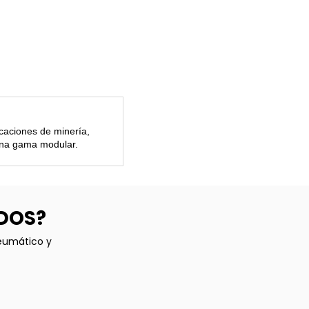
caciones de minería,
 una gama modular.
ADOS?
neumático y