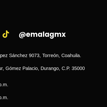
@emalagmx
ópez Sánchez 9073, Torreón, Coahuila.
r, Gómez Palacio, Durango, C.P. 35000
p.m.
p.m.