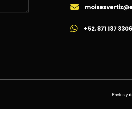
moisesvertiz
+52. 871 137 330
Envíos y d