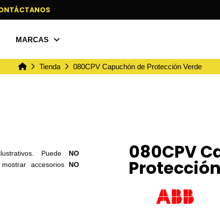
ONTÁCTANOS
MARCAS
Inicio
Tienda
080CPV Capuchón de Protección Verde
080CPV C
ilustrativos. Puede
NO
Protecció
o mostrar accesorios
NO