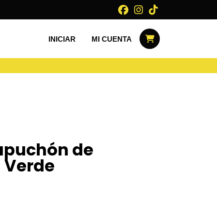
INICIAR
MI CUENTA
apuchón de
n Verde