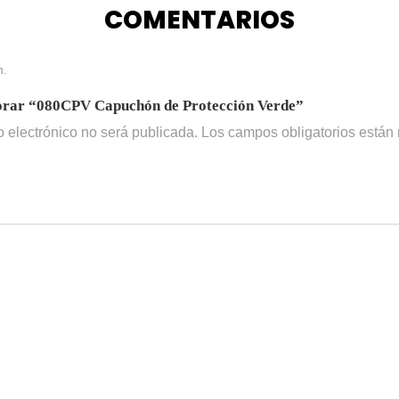
COMENTARIOS
n.
lorar “080CPV Capuchón de Protección Verde”
o electrónico no será publicada.
Los campos obligatorios está