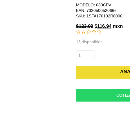
MODELO: 080CPV
EAN: 7320500520666
SKU: 1SFA170192R8000
Original
Current
$
123.09
$
116.94
mxn
price
price
was:
is:
18 disponibles
$123.09.
$116.94.
080CPV
Capuchón
de
AÑA
Protección
Verde
cantidad
COTIZ