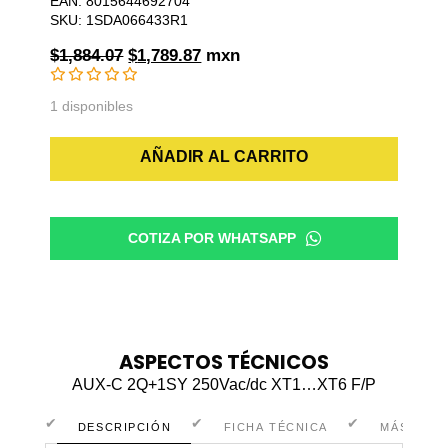
EAN: 8015644692704
SKU: 1SDA066433R1
Original
Current
$
1,884.07
$
1,789.87
mxn
price
price
was:
is:
1 disponibles
$1,884.07.
$1,789.87.
AUX-
AÑADIR AL CARRITO
C
2Q+1SY
250Vac/dc
COTIZA POR WHATSAPP
XT1...XT6
F/P
cantidad
ASPECTOS TÉCNICOS
AUX-C 2Q+1SY 250Vac/dc XT1…XT6 F/P
DESCRIPCIÓN
FICHA TÉCNICA
MÁS INF