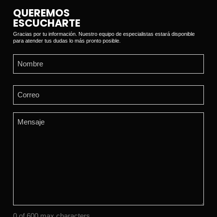
QUEREMOS
ESCUCHARTE
Gracias por tu información. Nuestro equipo de especialistas estará disponible
para atender tus dudas lo más pronto posible.
Name
(Required)
First
Email
(Required)
Comments
(Required)
0 of 600 max characters