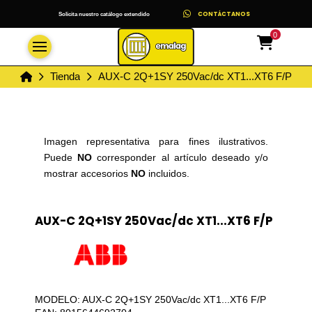
CONTÁCTANOS
Solicita nuestro catálogo extendido
0
Inicio
Tienda
AUX-C 2Q+1SY 250Vac/dc XT1...XT6 F/P
Imagen representativa para fines ilustrativos.
Puede
NO
corresponder al artículo deseado y/o
mostrar accesorios
NO
incluidos.
AUX-C 2Q+1SY 250Vac/dc XT1...XT6 F/P
MODELO: AUX-C 2Q+1SY 250Vac/dc XT1...XT6 F/P