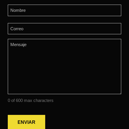
Name
(Required)
First
Email
(Required)
Comments
(Required)
0 of 600 max characters