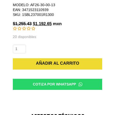
MODELO: AF26-30-00-13
EAN: 3471523110939
SKU: 1SBL237001R1300
Original
Current
$
1,255.43
$
1,192.65
mxn
price
price
was:
is:
20 disponibles
$1,255.43.
$1,192.65.
Contactor
AF26-
30-
AÑADIR AL CARRITO
00-
13
100-
250V50/60HZ-
COTIZA POR WHATSAPP
DC
cantidad