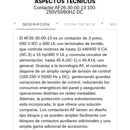
ASPECTOS TÉCNICOS
Contactor AF26-30-00-13 100-
250V50/60HZ-DC
DESCRIPCIÓN
FICHA TÉCNICA
MÁS INF
El AF26-30-00-13 es un contactor de 3 polos,
690 V IEC o 600 UL con terminales de tornillo,
que controla motores de hasta 11 kW/400 V CA
(AC-3) o 15 hp/480 V UL y conmuta circuitos de
alimentación. hasta 45 A (AC-1) o 45 A UL uso
general. Gracias a la tecnología AF, el contactor
dispone de un amplio rango de tensión de control
(100-250 V 50/60 Hz y DC), gestionando grandes
variaciones de tensión de control, reduciendo los
consumos energéticos del panel y asegurando
operaciones distintas en redes inestables.
Además, la protección contra sobretensiones
está incorporada, lo que ofrece una solución
compacta. Los contactores AF tienen un diseño
tipo bloque y se pueden ampliar fácilmente con
bloques de contactos auxiliares adicionales y una
amplia gama adicional de accesorios.