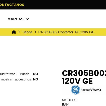
ONTÁCTANOS
MARCAS
Inicio
Tienda
CR305B002 Contactor T-0 120V GE
CR305B002
ilustrativos. Puede
NO
120V GE
o mostrar accesorios
NO
MODELO:
EAN: