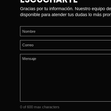
Gracias por tu información. Nuestro equipo de
disponible para atender tus dudas lo más pron
Name
(Required)
First
Email
(Required)
Comments
(Required)
0 of 600 max characters