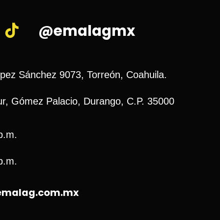
@emalagmx
ópez Sánchez 9073, Torreón, Coahuila.
r, Gómez Palacio, Durango, C.P. 35000
p.m.
p.m.
@emalag.com.mx