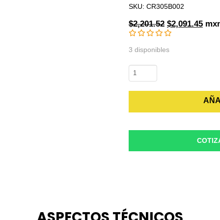
SKU: CR305B002
Original
Curr
$
2,201.52
$
2,091.45
mx
price
pric
was:
is:
3 disponibles
$2,201.52.
$2,0
CR305B002
Contactor
T-
AÑA
0
120V
GE
cantidad
COTIZ
ASPECTOS TÉCNICOS