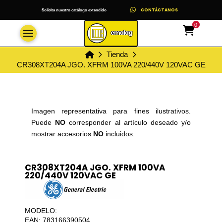
CONTÁCTANOS
Solicita nuestro catálogo extendido
0
Inicio
Tienda
CR308XT204A JGO. XFRM 100VA 220/440V 120VAC GE
Imagen representativa para fines ilustrativos.
Puede
NO
corresponder al artículo deseado y/o
mostrar accesorios
NO
incluidos.
CR308XT204A JGO. XFRM 100VA
220/440V 120VAC GE
MODELO:
EAN: 783166390504