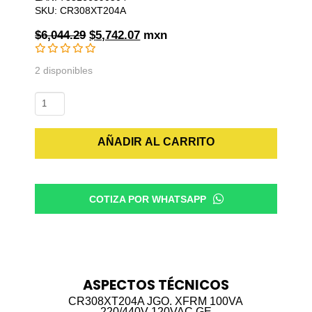
SKU: CR308XT204A
Original
Current
$
6,044.29
$
5,742.07
mxn
price
price
was:
is:
2 disponibles
$6,044.29.
$5,742.07.
CR308XT204A
JGO.
XFRM
AÑADIR AL CARRITO
100VA
220/440V
120VAC
GE
COTIZA POR WHATSAPP
cantidad
ASPECTOS TÉCNICOS
CR308XT204A JGO. XFRM 100VA
220/440V 120VAC GE