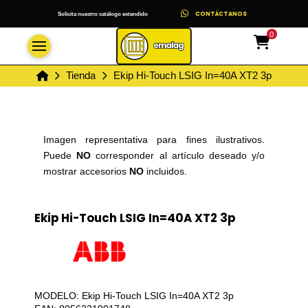
CONTÁCTANOS
Solicita nuestro catálogo extendido
0
Inicio
Tienda
Ekip Hi-Touch LSIG In=40A XT2 3p
Imagen representativa para fines ilustrativos.
Puede
NO
corresponder al artículo deseado y/o
mostrar accesorios
NO
incluidos.
Ekip Hi-Touch LSIG In=40A XT2 3p
MODELO: Ekip Hi-Touch LSIG In=40A XT2 3p