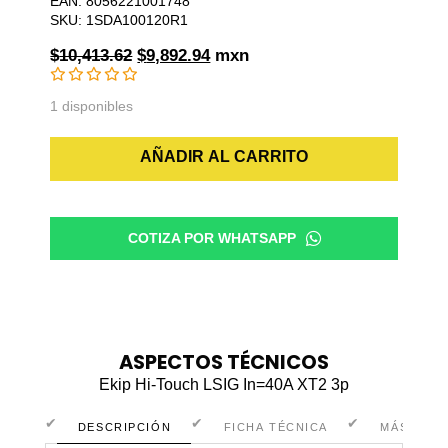
EAN: 8056221001748
SKU: 1SDA100120R1
Original
Current
$
10,413.62
$
9,892.94
mxn
price
price
was:
is:
1 disponibles
$10,413.62.
$9,892.94.
Ekip
AÑADIR AL CARRITO
Hi-
Touch
LSIG
COTIZA POR WHATSAPP
In=40A
XT2
3p
cantidad
ASPECTOS TÉCNICOS
Ekip Hi-Touch LSIG In=40A XT2 3p
DESCRIPCIÓN
FICHA TÉCNICA
MÁS INF