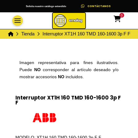
CONTÁCTANOS
Solicita nuestro catálogo extendido
0
Inicio
Tienda
Interruptor XT1H 160 TMD 160-1600 3p F F
Imagen representativa para fines ilustrativos.
Puede
NO
corresponder al artículo deseado y/o
mostrar accesorios
NO
incluidos.
Interruptor XT1H 160 TMD 160-1600 3p F
F
MODELO: XT1H 160 TMD 160-1600 3p F F