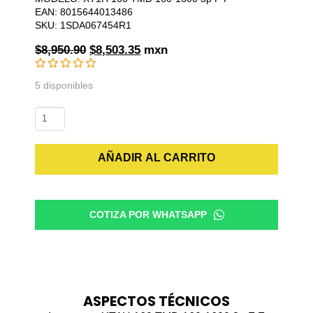
EAN: 8015644013486
SKU: 1SDA067454R1
Original
Current
$
8,950.90
$
8,503.35
mxn
price
price
was:
is:
5 disponibles
$8,950.90.
$8,503.35.
Interruptor
XT1H
160
AÑADIR AL CARRITO
TMD
160-
1600
3p
COTIZA POR WHATSAPP
F
F
cantidad
ASPECTOS TÉCNICOS