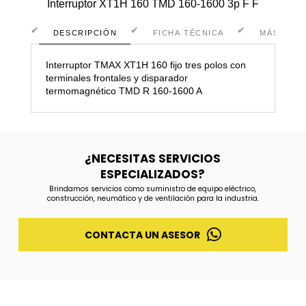
Interruptor XT1H 160 TMD 160-1600 3p F F
DESCRIPCIÓN
FICHA TÉCNICA
MÁS INF
Interruptor TMAX XT1H 160 fijo tres polos con
terminales frontales y disparador
termomagnético TMD R 160-1600 A
¿NECESITAS SERVICIOS
ESPECIALIZADOS?
Brindamos servicios como suministro de equipo eléctrico,
construcción, neumático y de ventilación para la industria.
CONTACTA UN ASESOR