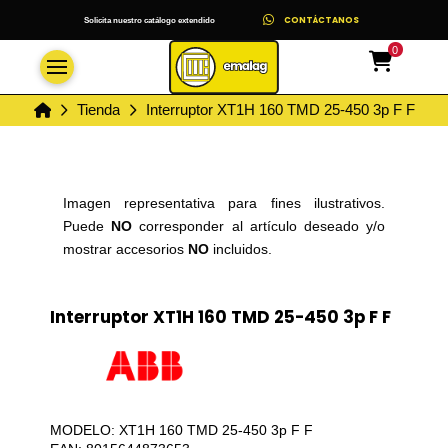
CONTÁCTANOS
Solicita nuestro catálogo extendido
0
Inicio
Tienda
Interruptor XT1H 160 TMD 25-450 3p F F
Imagen representativa para fines ilustrativos.
Puede
NO
corresponder al artículo deseado y/o
mostrar accesorios
NO
incluidos.
Interruptor XT1H 160 TMD 25-450 3p F F
MODELO: XT1H 160 TMD 25-450 3p F F