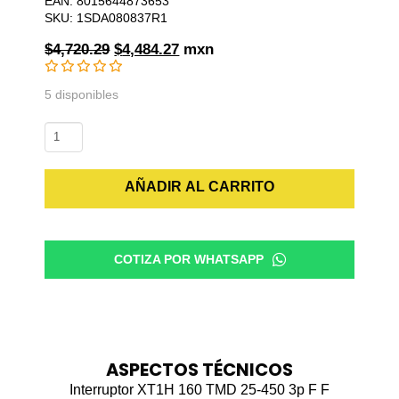
EAN: 8015644873653
SKU: 1SDA080837R1
Original
Current
$
4,720.29
$
4,484.27
mxn
price
price
was:
is:
5 disponibles
$4,720.29.
$4,484.27.
Interruptor
XT1H
160
AÑADIR AL CARRITO
TMD
25-
450
3p
COTIZA POR WHATSAPP
F
F
cantidad
ASPECTOS TÉCNICOS
Interruptor XT1H 160 TMD 25-450 3p F F