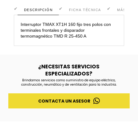
DESCRIPCIÓN
FICHA TÉCNICA
MÁS INF
Interruptor TMAX XT1H 160 fijo tres polos con
terminales frontales y disparador
termomagnético TMD R 25-450 A
¿NECESITAS SERVICIOS
ESPECIALIZADOS?
Brindamos servicios como suministro de equipo eléctrico,
construcción, neumático y de ventilación para la industria.
CONTACTA UN ASESOR