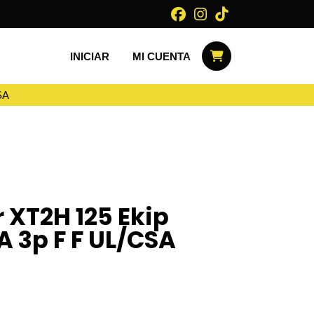
INICIAR
MI CUENTA
SA
r XT2H 125 Ekip
A 3p F F UL/CSA