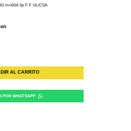
G In=60A 3p F F UL/CSA
rrent
xn
ice
:
2,998.11.
DIR AL CARRITO
A POR WHATSAPP