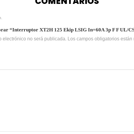
COMENTARIOS
n.
lorar “Interruptor XT2H 125 Ekip LSIG In=60A 3p F F UL/C
o electrónico no será publicada.
Los campos obligatorios está