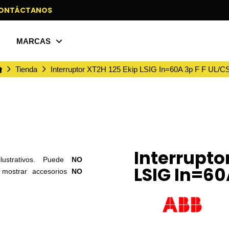
ONTÁCTANOS
MARCAS
Inicio
Tienda
Interruptor XT2H 125 Ekip LSIG In=60A 3p F F UL/C
Interrupto
ilustrativos. Puede
NO
LSIG In=60
o mostrar accesorios
NO