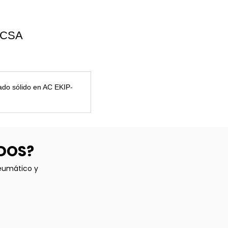
L/CSA
ado sólido en AC EKIP-
ADOS?
neumático y