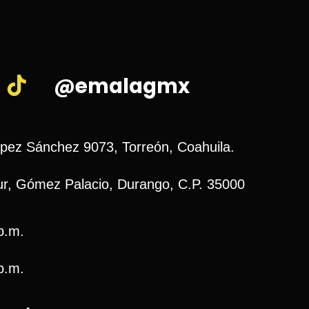
@emalagmx
ópez Sánchez 9073, Torreón, Coahuila.
r, Gómez Palacio, Durango, C.P. 35000
p.m.
p.m.