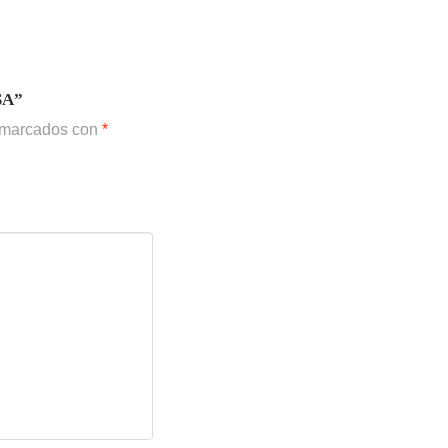
SA”
n marcados con
*