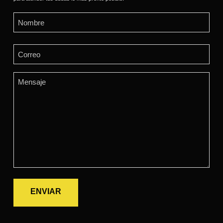
Name
(Required)
First
Email
(Required)
Comments
(Required)