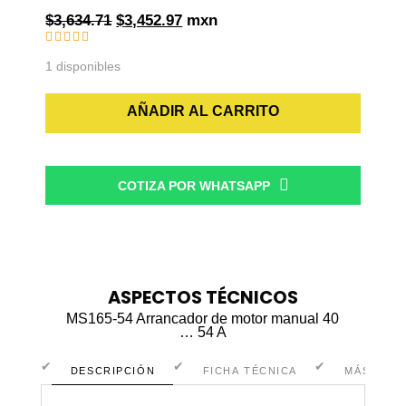
Original
Current
$
3,634.71
$
3,452.97
mxn
price
price
was:
is:
1 disponibles
$3,634.71.
$3,452.97.
MS165-
AÑADIR AL CARRITO
54
Arrancador
de
COTIZA POR WHATSAPP
motor
manual
40
...
54
A
ASPECTOS TÉCNICOS
cantidad
MS165-54 Arrancador de motor manual 40
… 54 A
DESCRIPCIÓN
FICHA TÉCNICA
MÁS INF