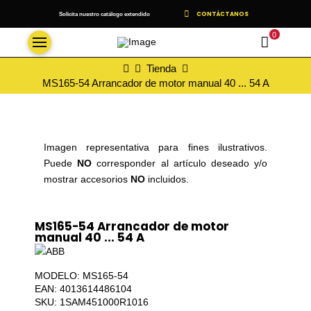
CONTÁCTANOS
Solicita nuestro catálogo extendido
0
Inicio
Tienda
MS165-54 Arrancador de motor manual 40 ... 54 A
Imagen representativa para fines ilustrativos.
Puede
NO
corresponder al artículo deseado y/o
mostrar accesorios
NO
incluidos.
MS165-54 Arrancador de motor
manual 40 ... 54 A
MODELO: MS165-54
EAN: 4013614486104
SKU: 1SAM451000R1016