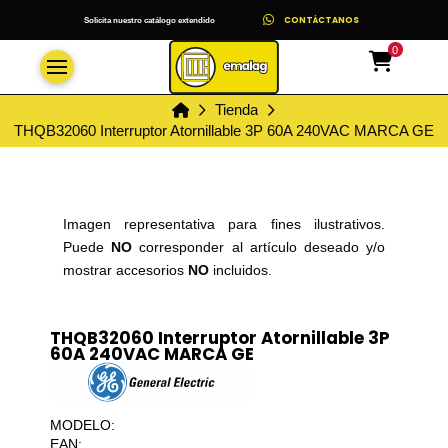
CONTÁCTANOS
Solicita nuestro catálogo extendido
0
Inicio
Tienda
THQB32060 Interruptor Atornillable 3P 60A 240VAC MARCA GE
Imagen representativa para fines ilustrativos.
Puede
NO
corresponder al artículo deseado y/o
mostrar accesorios
NO
incluidos.
THQB32060 Interruptor Atornillable 3P
60A 240VAC MARCA GE
MODELO:
EAN: