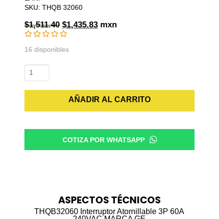
SKU: THQB 32060
Original
Current
$
1,511.40
$
1,435.83
mxn
price
price
was:
is:
16 disponibles
$1,511.40.
$1,435.83.
THQB32060
Interruptor
Atornillable
AÑADIR AL CARRITO
3P
60A
240VAC
MARCA
COTIZA POR WHATSAPP
GE
cantidad
ASPECTOS TÉCNICOS
THQB32060 Interruptor Atornillable 3P 60A
240VAC MARCA GE